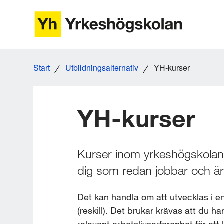
Gå
till
innehåll
Start
Utbildningsalternativ
YH-kurser
YH-kurser
Kurser inom yrkeshögskolan ä
dig som redan jobbar och är
Det kan handla om att utvecklas i en b
(reskill). Det brukar krävas att du h