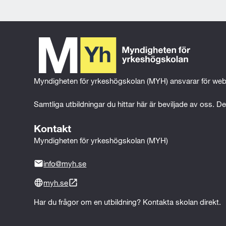
på
på
på
e-
Facebook
Twitter
LinkedIn
post
Myndigheten för yrkeshögskolan (MYH) ansvarar för web
Samtliga utbildningar du hittar här är beviljade av oss. Det
Kontakt
Myndigheten för yrkeshögskolan (MYH)
info@myh.se
myh.se
Har du frågor om en utbildning? Kontakta skolan direkt.