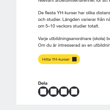
relevant arbetslivserfarenhet för att
De flesta YH-kurser har olika distan
och studier. Längden varierar från nå
om 5–10 veckors studier totalt.
Varje utbildningsanordnare (skola) 
Om du är intresserad av en utbildnin
Hitta YH-kurser
Dela
Dela
Dela
Dela
Skicka
sidans
sidans
sidans
sidan
innehåll
innehåll
innehåll
via