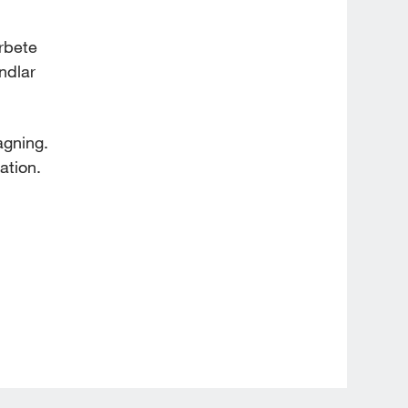
rbete 
dlar 
gning. 
ation.