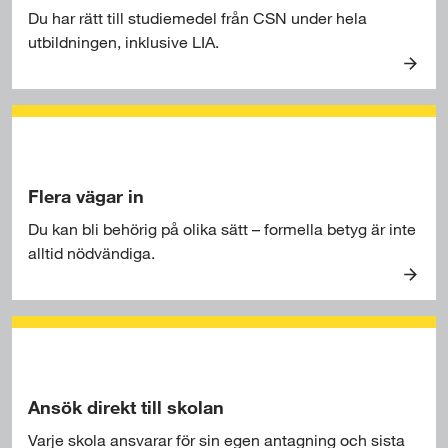
m
t
r
Du har rätt till studiemedel från CSN under hela
o
i
utbildningen, inklusive LIA.
c
l
R
h
l
ä
k
j
t
u
o
t
r
b
t
s
b
i
Flera vägar in
e
l
r
Du kan bli behörig på olika sätt – formella betyg är inte
l
alltid nödvändiga.
s
F
t
l
u
e
d
r
i
a
e
v
Ansök direkt till skolan
m
ä
e
Varje skola ansvarar för sin egen antagning och sista