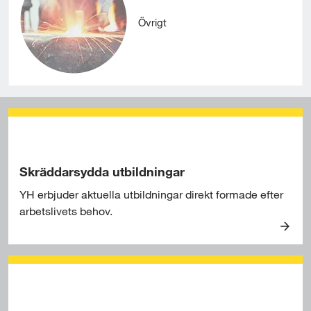
Övrigt
Skräddarsydda utbildningar
YH erbjuder aktuella utbildningar direkt formade efter
arbetslivets behov.
S
k
r
ä
d