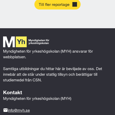
p
r
Till fler reportage
d
u
g
a
l
e
g
ä
n
o
r
o
g
a
m
b
Y
B
l
H
F
e
-
Myndigheten för yrkeshögskolan (MYH) ansvarar för 
U
v
u
webbplatsen.
v
t
ä
b
Samtliga utbildningar du hittar här är beviljade av oss. Det 
g
innebär att de står under statlig tillsyn och berättigar till 
i
e
studiemedel från CSN.
l
n
d
t
Kontakt
n
i
Myndigheten för yrkeshögskolan (MYH)
i
l
n
l
info@myh.se
g