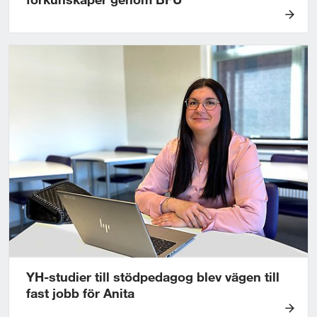
o
H
l
a
a
n
n
n
a
h
i
t
t
a
d
e
r
ä
t
t
YH-studier till stödpedagog blev vägen till
m
fast jobb för Anita
e
Y