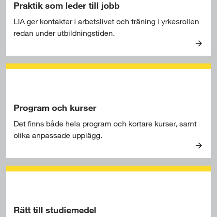
d
Praktik som leder till jobb
a
LIA ger kontakter i arbetslivet och träning i yrkesrollen
r
redan under utbildningstiden.
s
P
y
r
d
a
d
k
a
t
u
i
Program och kurser
t
k
b
Det finns både hela program och kortare kurser, samt
s
i
olika anpassade upplägg.
o
l
P
m
d
r
l
n
o
e
i
g
d
n
r
e
g
a
Rätt till studiemedel
r
a