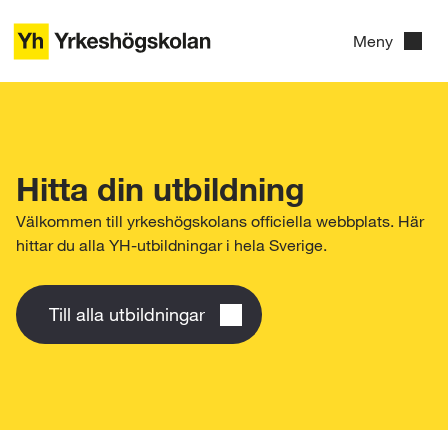
G
Meny
å
t
i
l
Hitta din utbildning
l
Välkommen till yrkeshögskolans officiella webbplats. Här
i
hittar du alla YH-utbildningar i hela Sverige.
n
n
Till alla utbildningar
e
h
å