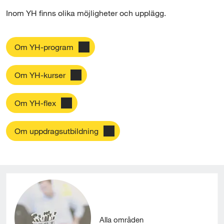
l
Inom YH finns olika möjligheter och upplägg.
l
Om YH-program
Om YH-kurser
Om YH-flex
Om uppdragsutbildning
Alla områden