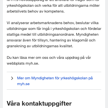
l
yrkeshögskolan och verka för att utbildningarna möter 
l
arbetslivets behov av kompetens.
Vi analyserar arbetsmarknadens behov, beslutar vilka 
utbildningar som får ingå i yrkeshögskolan och fördelar 
statliga medel till utbildningsanordnare. Myndigheten 
ansvarar även för tillsyn, hantering av klagomål och 
granskning av utbildningarnas kvalitet.
Du kan läsa mer om oss och våra uppdrag på vår 
webbplats myh.se.
Länk till annan webbplats, öppnas i nytt fönster.
Mer om Myndigheten för yrkeshögskolan på 
myh.se
Våra kontaktuppgifter