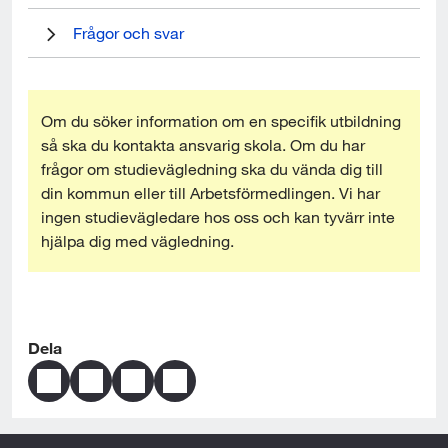
Länk till annan webbplats, öppnas i nytt fönster.
Frågor och svar
Om du söker information om en specifik utbildning 
så ska du kontakta ansvarig skola. Om du har 
frågor om studievägledning ska du vända dig till 
din kommun eller till Arbetsförmedlingen. Vi har 
ingen studievägledare hos oss och kan tyvärr inte 
hjälpa dig med vägledning.
Dela
D
D
D
S
e
e
e
k
l
l
l
i