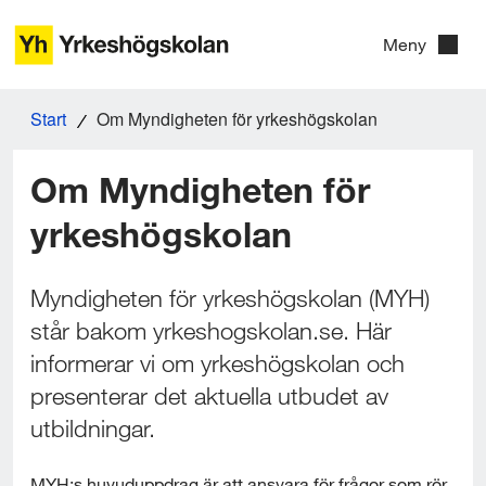
G
Meny
å
t
Start
Om Myndigheten för yrkeshögskolan
i
l
Om Myndigheten för 
l
yrkeshögskolan
i
n
Myndigheten för yrkeshögskolan (MYH) 
n
står bakom yrkeshogskolan.se. Här 
informerar vi om yrkeshögskolan och 
e
presenterar det aktuella utbudet av 
h
utbildningar.
å
MYH:s huvuduppdrag är att ansvara för frågor som rör 