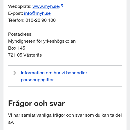
Länk till annan webbplats, öppnas
Webbplats: 
www.myh.se
E-post: 
info@myh.se
Telefon: 010-20 90 100
Postadress:
Myndigheten för yrkeshögskolan
Box 145
721 05 Västerås
Länk till annan webbplats, öppnas i nytt fönster.
Information om hur vi behandlar 
personuppgifter 
Frågor och svar
Vi har samlat vanliga frågor och svar som du kan ta del 
av.