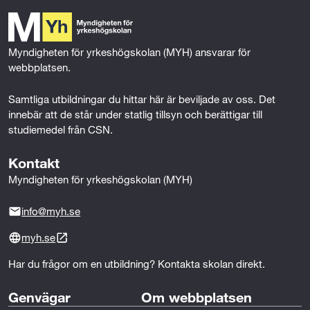
a
a
a
c
s
s
s
k
i
i
i
a
d
d
d
s
Myndigheten för yrkeshögskolan (MYH) ansvarar för 
a
a
a
i
webbplatsen.
n
n
n
d
s
s
s
a
Samtliga utbildningar du hittar här är beviljade av oss. Det 
i
i
i
n
innebär att de står under statlig tillsyn och berättigar till 
n
n
n
v
studiemedel från CSN.
n
n
n
i
e
e
e
a
Kontakt
h
h
h
e
Myndigheten för yrkeshögskolan (MYH)
å
å
å
-
l
l
l
p
info@myh.se
l
l
l
o
p
p
p
s
myh.se
å
å
å
t
Har du frågor om en utbildning? Kontakta skolan direkt.
F
T
L
a
w
i
c
i
n
Genvägar
Om webbplatsen