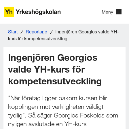
G
Meny
å
t
Start
Reportage
Ingenjören Georgios valde YH-
i
kurs för kompetensutveckling
l
Ingenjören Georgios 
l
i
valde YH-kurs för 
n
kompetensutveckling
n
e
"När företag ligger bakom kursen blir 
kopplingen mot verkligheten väldigt 
h
tydlig". Så säger Georgios Foskolos som 
å
nyligen avslutade en YH-kurs i 