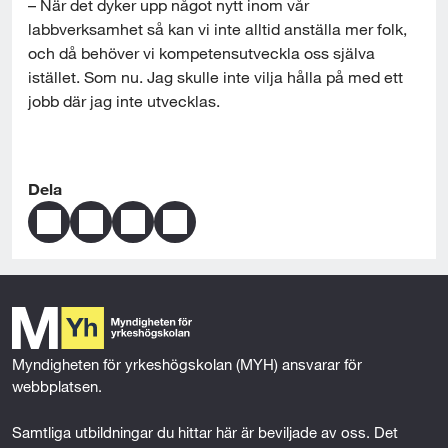
– När det dyker upp något nytt inom vår 
labbverksamhet så kan vi inte alltid anställa mer folk, 
och då behöver vi kompetensutveckla oss själva 
istället. Som nu. Jag skulle inte vilja hålla på med ett 
jobb där jag inte utvecklas.
Dela
D
D
D
S
e
e
e
k
l
l
l
i
a
a
a
c
s
s
s
k
i
i
i
a
d
d
d
s
Myndigheten för yrkeshögskolan (MYH) ansvarar för 
a
a
a
i
webbplatsen.
n
n
n
d
s
s
s
a
Samtliga utbildningar du hittar här är beviljade av oss. Det 