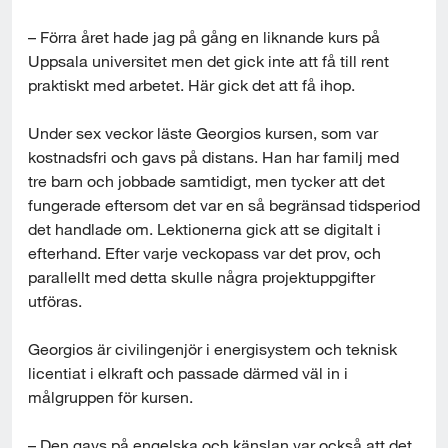
– Förra året hade jag på gång en liknande kurs på 
Uppsala universitet men det gick inte att få till rent 
praktiskt med arbetet. Här gick det att få ihop.
Under sex veckor läste Georgios kursen, som var 
kostnadsfri och gavs på distans. Han har familj med 
tre barn och jobbade samtidigt, men tycker att det 
fungerade eftersom det var en så begränsad tidsperiod 
det handlade om. Lektionerna gick att se digitalt i 
efterhand. Efter varje veckopass var det prov, och 
parallellt med detta skulle några projektuppgifter 
utföras.
Georgios är civilingenjör i energisystem och teknisk 
licentiat i elkraft och passade därmed väl in i 
målgruppen för kursen.
– Den gavs på engelska och känslan var också att det 