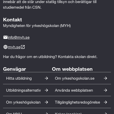
i
i
i
n
innebär att de står under statlig tillsyn och berättigar till 
n
n
n
v
studiemedel från CSN.
n
n
n
i
e
e
e
a
Kontakt
h
h
h
e
Myndigheten för yrkeshögskolan (MYH)
å
å
å
-
l
l
l
p
info@myh.se
l
l
l
o
p
p
p
s
myh.se
å
å
å
t
Har du frågor om en utbildning? Kontakta skolan direkt.
F
T
L
a
w
i
c
i
n
Genvägar
Om webbplatsen
e
t
k
Hitta utbildning
Om yrkeshogskolan.se
b
t
e
o
e
d
Utbildningsalternativ
Använda webbplatsen
o
r
I
k
n
Om yrkeshögskolan
Tillgänglighetsredogörelse