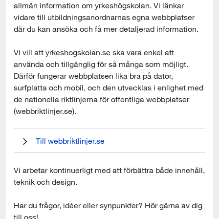
l
allmän information om yrkeshögskolan. Vi länkar 
l
vidare till utbildningsanordnarnas egna webbplatser 
där du kan ansöka och få mer detaljerad information.
Vi vill att yrkeshogskolan.se ska vara enkel att 
använda och tillgänglig för så många som möjligt. 
Därför fungerar webbplatsen lika bra på dator, 
surfplatta och mobil, och den utvecklas i enlighet med 
de nationella riktlinjerna för offentliga webbplatser 
(webbriktlinjer.se).
Länk till annan webbplats, öppnas i nytt fönster.
Till webbriktlinjer.se
Vi arbetar kontinuerligt med att förbättra både innehåll, 
teknik och design.
Har du frågor, idéer eller synpunkter? Hör gärna av dig 
till oss!