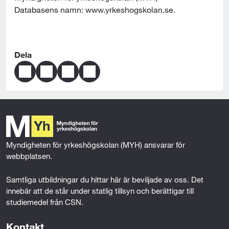
Databasens namn: www.yrkeshogskolan.se.
Dela
D
D
D
S
e
e
e
k
l
l
l
i
a
a
a
c
s
s
s
k
i
i
i
a
d
d
d
s
Myndigheten för yrkeshögskolan (MYH) ansvarar för 
a
a
a
i
webbplatsen.
n
n
n
d
s
s
s
a
Samtliga utbildningar du hittar här är beviljade av oss. Det 
i
i
i
n
innebär att de står under statlig tillsyn och berättigar till 
n
n
n
v
studiemedel från CSN.
n
n
n
i
e
e
e
a
Kontakt