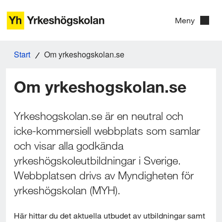
G
Meny
å
t
Start
Om yrkeshogskolan.se
i
l
Om yrkeshogskolan.se
l
i
Yrkeshogskolan.se är en neutral och 
icke-kommersiell webbplats som samlar 
n
och visar alla godkända 
n
yrkeshögskoleutbildningar i Sverige. 
e
Webbplatsen drivs av Myndigheten för 
h
yrkeshögskolan (MYH).
å
Här hittar du det aktuella utbudet av utbildningar samt 