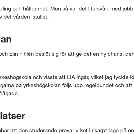
 odling och hållbarhet. Men så var det lite svårt med jobb 
 det vården istället.
lan
ch Elin Fihlén beslöt sig för att ge det en ny chans, den
keshögskola och visste att LIA ingår, vilket jag tyckte k
ingarna på yrkeshögskolan följs upp regelbundet och att
rfrågade.
latser
ebär att den studerande provar yrket i skarpt läge på en