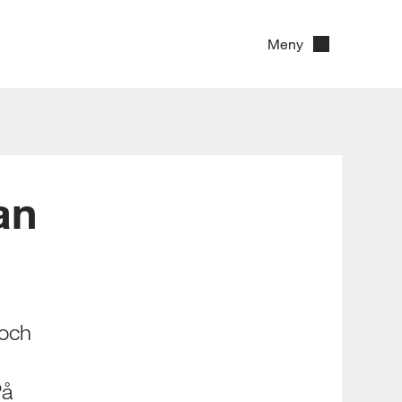
Meny
n 
och 
å 