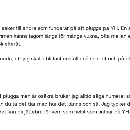
ar saker till andra som funderar på att plugga på YH. En a
mmen känns lagom långa för många vuxna, ofta mellan et
i efteråt.
ända, att jag skulle bli fast anställd så snabbt och på ett
t plugga men är osäkra brukar jag alltid säga numera: sö
n du ta det där med hur det känns och så. Jag tycker de
 det kan bli jättebra för vem som helst som satsar på YH