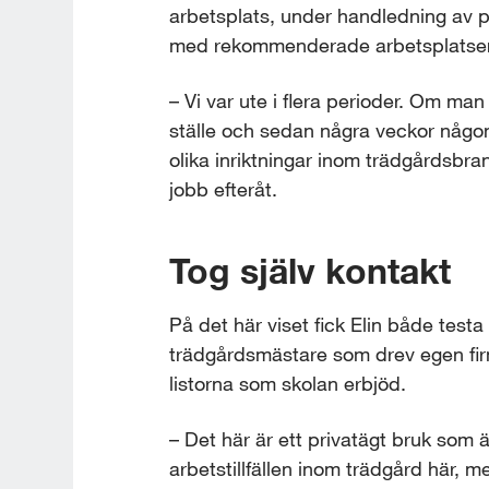
arbetsplats, under handledning av per
med rekommenderade arbetsplatser i 
– Vi var ute i flera perioder. Om ma
ställe och sedan några veckor någon 
olika inriktningar inom trädgårdsbran
jobb efteråt.
Tog själv kontakt
På det här viset fick Elin både test
trädgårdsmästare som drev egen firm
listorna som skolan erbjöd.
– Det här är ett privatägt bruk som är
arbetstillfällen inom trädgård här, m