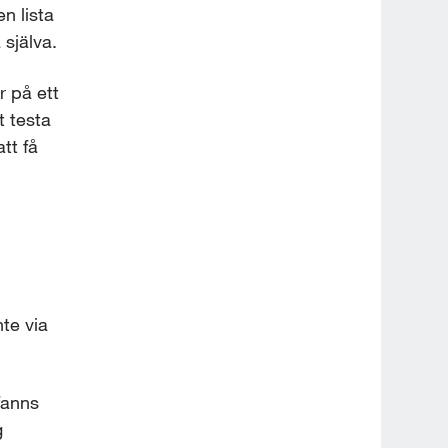
 lista 
själva.
 på ett 
 testa 
t få 
e via 
fanns 
 