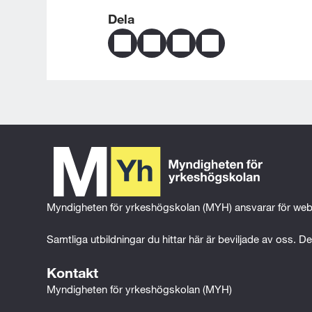
Dela
Dela
Dela
Dela
Skicka
sidans
sidans
sidans
sidan
innehåll
innehåll
innehåll
via
på
på
på
e-
Facebook
Twitter
LinkedIn
post
Myndigheten för yrkeshögskolan (MYH) ansvarar för web
Samtliga utbildningar du hittar här är beviljade av oss. Det
Kontakt
Myndigheten för yrkeshögskolan (MYH)