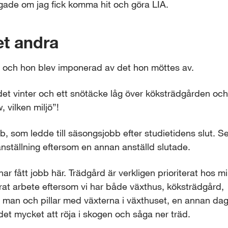
gade om jag fick komma hit och göra LIA.
et andra
n och hon blev imponerad av det hon möttes av.
det vinter och ett snötäcke låg över köksträdgården och
vilken miljö”!
b, som ledde till säsongsjobb efter studietidens slut. S
 anställning eftersom en annan anställd slutade.
har fått jobb här. Trädgård är verkligen prioriterat hos mi
erat arbete eftersom vi har både växthus, köksträdgård, 
 man och pillar med växterna i växthuset, en annan dag 
 det mycket att röja i skogen och såga ner träd.