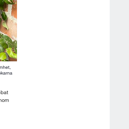
amhet,
ökarna
bat 
nom 