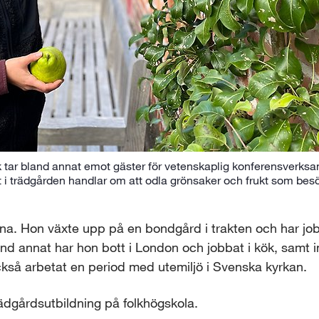
k tar bland annat emot gäster för vetenskaplig konferensverks
t i trädgården handlar om att odla grönsaker och frukt som bes
arna. Hon växte upp på en bondgård i trakten och har job
nd annat har hon bott i London och jobbat i kök, samt i
kså arbetat en period med utemiljö i Svenska kyrkan.
trädgårdsutbildning på folkhögskola.