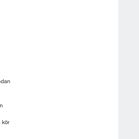
 
edan 
n 
kör 