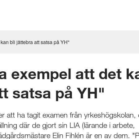
kan bli jättebra att satsa på YH"
a exempel att det ka
att satsa på YH"
ter att ha tagit examen från yrkeshögskolan, 
lning där de gjort sin LIA (lärande i arbete, 
ädgårdsmästare Elin Fihlén är en av dem. "P