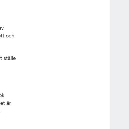
v 
t och 
 ställe 
k 
t är 
.