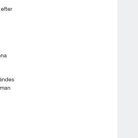
efter 
na 
ändes 
 man 
 