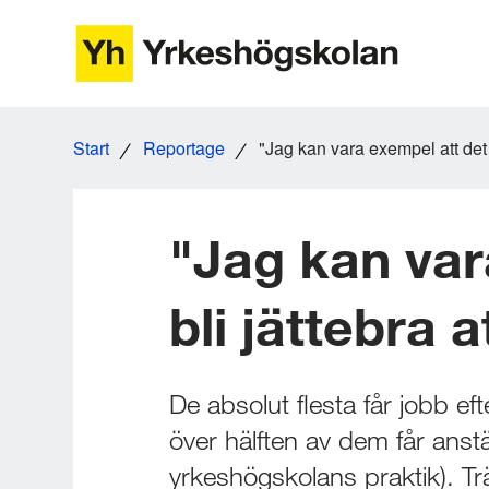
Gå
till
innehåll
Start
Reportage
"Jag kan vara exempel att det 
"Jag kan var
bli jättebra 
De absolut flesta får jobb ef
över hälften av dem får anstäl
yrkeshögskolans praktik). Tr