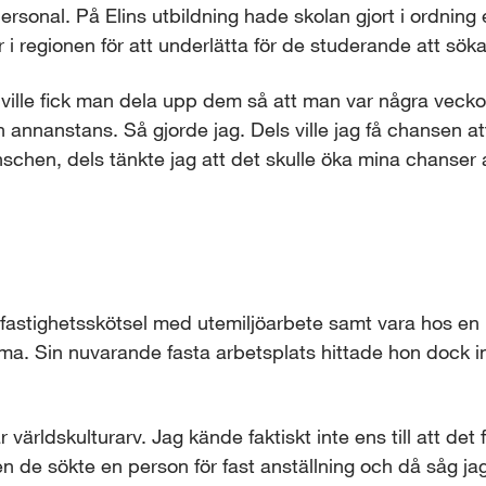
sonal. På Elins utbildning hade skolan gjort i ordning en
regionen för att underlätta för de studerande att söka 
n ville fick man dela upp dem så att man var några veckor
annanstans. Så gjorde jag. Dels ville jag få chansen att
schen, dels tänkte jag att det skulle öka mina chanser at
a fastighetsskötsel med utemiljöarbete samt vara hos en 
a. Sin nuvarande fasta arbetsplats hittade hon dock int
 världskulturarv. Jag kände faktiskt inte ens till att det 
en de sökte en person för fast anställning och då såg jag