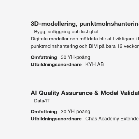
och
l
p
d
r
tillverkning
n
å
i
3D-modellering, punktmolnshanteri
k
n
Bygg, anläggning och fastighet
g
Intresseområde:
Digitala modeller och mätdata blir allt viktigare
punktmolnshantering och BIM på bara 12 veckor
Bygg,
30 YH-poäng
Omfattning
anläggning
KYH AB
Utbildningsanordnare
och
fastighet
AI Quality Assurance & Model Valida
Data/IT
Intresseområde:
30 YH-poäng
Omfattning
Data/IT
Chas Academy Extende
Utbildningsanordnare