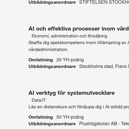
STIFTELSEN STOCKH
Utbildningsanordnare
AI och effektiva processer inom vård
Ekonomi, administration och försäljning
Intresseområde:
Skaffa dig spetskompetens inom tillämpning av A
vårdadministration.
Ekonomi,
20 YH-poäng
Omfattning
administration
Stockholms stad, Frans 
Utbildningsanordnare
och
försäljning
AI verktyg för systemutvecklare
Data/IT
Intresseområde:
Läs en distanskurs och fördjupa dig i AI-stödd 
Data/IT
50 YH-poäng
Omfattning
Plushögskolan AB - Tek
Utbildningsanordnare