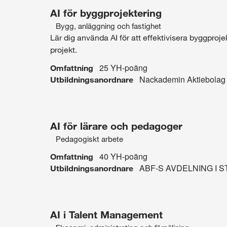
AI för byggprojektering
Bygg, anläggning och fastighet
Intresseområde:
Lär dig använda AI för att effektivisera byggprojek
projekt.
Bygg,
25 YH-poäng
Omfattning
anläggning
Nackademin Aktiebolag
Utbildningsanordnare
och
fastighet
AI för lärare och pedagoger
Pedagogiskt arbete
Intresseområde:
40 YH-poäng
Omfattning
Pedagogiskt
ABF-S AVDELNING I 
Utbildningsanordnare
arbete
AI i Talent Management