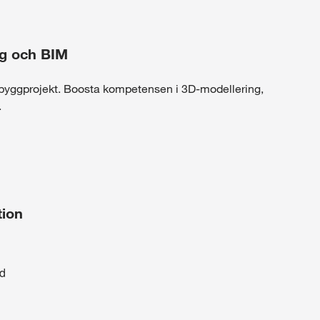
ng och BIM
 i byggprojekt. Boosta kompetensen i 3D-modellering,
.
tion
d