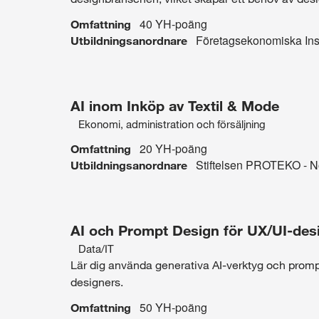
Data/IT
40 YH-poäng
Omfattning
Företagsekonomiska Inst
Utbildningsanordnare
AI inom Inköp av Textil & Mode
Ekonomi, administration och försäljning
Intresseområde:
20 YH-poäng
Omfattning
Ekonomi,
Stiftelsen PROTEKO - N
Utbildningsanordnare
administration
och
AI och Prompt Design för UX/UI-des
försäljning
Data/IT
Intresseområde:
Lär dig använda generativa AI-verktyg och promp
designers.
Data/IT
50 YH-poäng
Omfattning