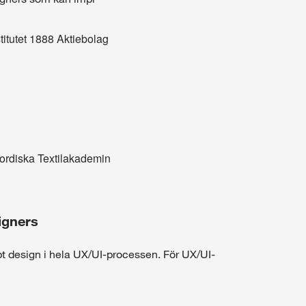
itutet 1888 Aktiebolag
ordiska Textilakademin
igners
t design i hela UX/UI-processen. För UX/UI-