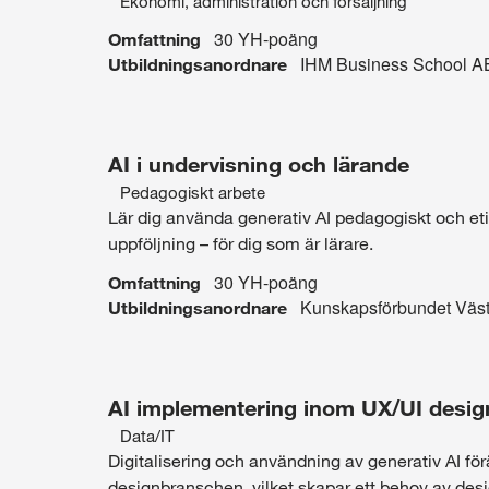
Ekonomi, administration och försäljning
Intresseområde:
30 YH-poäng
Omfattning
Ekonomi,
IHM Business School A
Utbildningsanordnare
administration
och
AI i undervisning och lärande
försäljning
Pedagogiskt arbete
Intresseområde:
Lär dig använda generativ AI pedagogiskt och et
uppföljning – för dig som är lärare.
Pedagogiskt
30 YH-poäng
Omfattning
arbete
Kunskapsförbundet Väst
Utbildningsanordnare
AI implementering inom UX/UI desi
Data/IT
Intresseområde:
Digitalisering och användning av generativ AI fö
designbranschen, vilket skapar ett behov av des