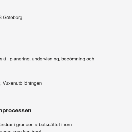
B Göteborg
iskt i planering, undervisning, bedömning och
, Vuxenutbildningen
gnprocessen
rändrar i grunden arbetssättet inom
igners som kan impl