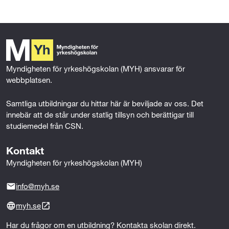
c
i
n
a
e
t
k
i
b
t
e
l
o
e
d
o
r
I
k
n
Myndigheten för yrkeshögskolan (MYH) ansvarar för 
webbplatsen.
Samtliga utbildningar du hittar här är beviljade av oss. Det 
innebär att de står under statlig tillsyn och berättigar till 
studiemedel från CSN.
Kontakt
Myndigheten för yrkeshögskolan (MYH)
info@myh.se
myh.se
Har du frågor om en utbildning? Kontakta skolan direkt.