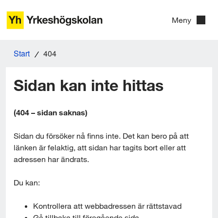
G
Meny
å
t
Start
404
i
l
Sidan kan inte hittas
l
i
(404 – sidan saknas)
n
Sidan du försöker nå finns inte. Det kan bero på att 
n
länken är felaktig, att sidan har tagits bort eller att 
adressen har ändrats.
e
h
Du kan:
å
Kontrollera att webbadressen är rättstavad
Gå tillbaka till föregående sida