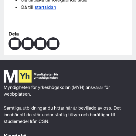
l
Gå till 
startsidan
l
Dela
D
D
D
S
e
e
e
k
l
l
l
i
a
a
a
c
s
s
s
k
i
i
i
a
d
d
d
s
Myndigheten för yrkeshögskolan (MYH) ansvarar för 
a
a
a
i
webbplatsen.
n
n
n
d
s
s
s
a
Samtliga utbildningar du hittar här är beviljade av oss. Det 
i
i
i
n
innebär att de står under statlig tillsyn och berättigar till 
n
n
n
v
studiemedel från CSN.
n
n
n
i
e
e
e
a
Kontakt