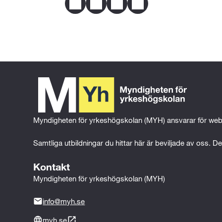
Facebook
Twitter
LinkedIn
Email
Myndigheten för yrkeshögskolan (MYH) ansvarar för web
Samtliga utbildningar du hittar här är beviljade av oss. Det
Kontakt
Myndigheten för yrkeshögskolan (MYH)
info@myh.se
myh.se