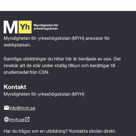
c
i
n
a
e
t
k
i
Mer om behörighet
b
t
e
l
o
e
d
o
r
I
k
n
Myndigheten för yrkeshögskolan (MYH) ansvarar för 
webbplatsen.
Samtliga utbildningar du hittar här är beviljade av oss. Det 
innebär att de står under statlig tillsyn och berättigar till 
studiemedel från CSN.
Kontakt
Myndigheten för yrkeshögskolan (MYH)
info@myh.se
myh.se
Har du frågor om en utbildning? Kontakta skolan direkt.