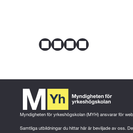
Genom svensk eller utländsk utbi
YH Akademin AB
Webbplats
yh.se
omständighet har förutsättningar
E-post
hej@yh.se
Telefon
0770-110099
Mer om behörighet
Dela
Facebook
Twitter
LinkedIn
Email
Myndigheten för yrkeshögskolan (MYH) ansvarar för web
Samtliga utbildningar du hittar här är beviljade av oss. Det