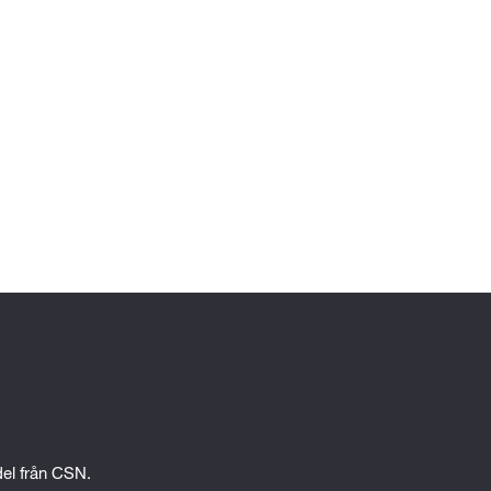
an 
edel från CSN.