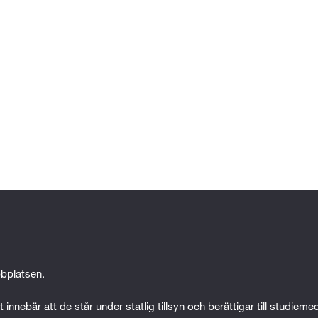
ldning, praktisk erfarenhet eller på grund av någon ann
 att tillgodogöra dig utbildningen.
bplatsen.
 innebär att de står under statlig tillsyn och berättigar till studiem