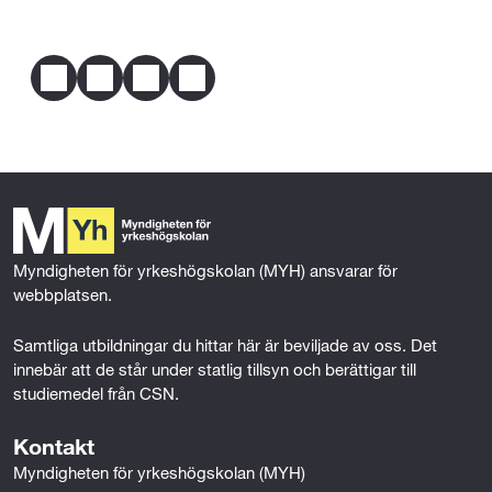
Telefon
0770-110099
erfarenhet eller på grund av någon annan 
Praktisk ellära (100p)
Dela
omständighet har förutsättningar att tillgodogöra 
dig utbildningen.
F
T
L
E
---Eller---
a
w
i
m
c
i
n
a
Mer om behörighet
Praktisk ellära (100p)
e
t
k
i
b
t
e
l
o
e
d
---Eller---
o
r
I
k
n
Myndigheten för yrkeshögskolan (MYH) ansvarar för 
Ellära 1 (100p)
webbplatsen.
Samtliga utbildningar du hittar här är beviljade av oss. Det 
innebär att de står under statlig tillsyn och berättigar till 
studiemedel från CSN.
Kontakt
Myndigheten för yrkeshögskolan (MYH)