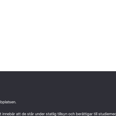
ldning, praktisk erfarenhet eller på grund av någon ann
 att tillgodogöra dig utbildningen.
bplatsen.
 innebär att de står under statlig tillsyn och berättigar till studiem