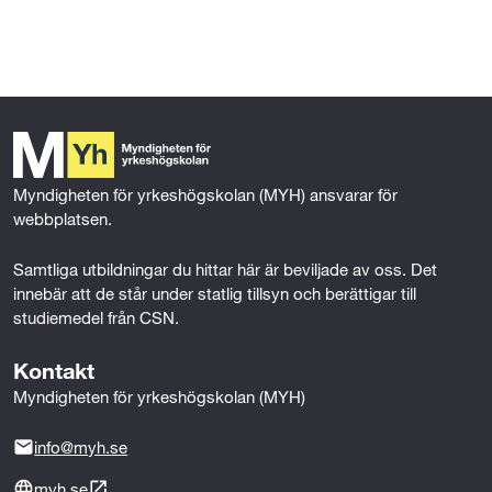
l
l
Myndigheten för yrkeshögskolan (MYH) ansvarar för 
webbplatsen.
Samtliga utbildningar du hittar här är beviljade av oss. Det 
innebär att de står under statlig tillsyn och berättigar till 
studiemedel från CSN.
Kontakt
Myndigheten för yrkeshögskolan (MYH)
info@myh.se
myh.se