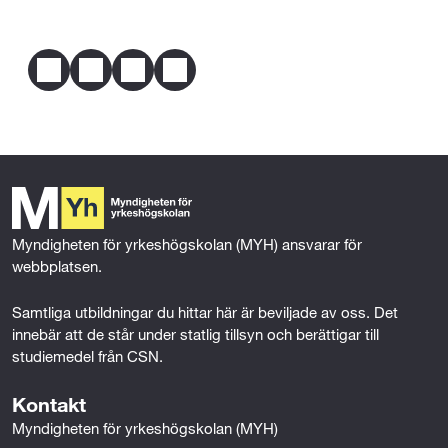
Telefon
0920-453000
och är där behörig till motsvarande utbildning.
Dela
Genom svensk eller utländsk utbildning, praktisk 
F
T
L
E
erfarenhet eller på grund av någon annan 
a
w
i
m
omständighet har förutsättningar att tillgodogöra 
c
i
n
a
dig utbildningen.
e
t
k
i
b
t
e
l
o
e
d
Mer om behörighet
o
r
I
k
n
Myndigheten för yrkeshögskolan (MYH) ansvarar för 
webbplatsen.
Samtliga utbildningar du hittar här är beviljade av oss. Det 
innebär att de står under statlig tillsyn och berättigar till 
studiemedel från CSN.
Kontakt
Myndigheten för yrkeshögskolan (MYH)