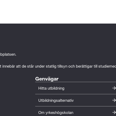
ndervisning, intern praktik och lärande i arbete
mensarbete.
bplatsen.
draspråk 2 (100p)
 innebär att de står under statlig tillsyn och berättigar till studiem
Genvägar
Hitta utbildning
Utbildningsalternativ
Om yrkeshögskolan