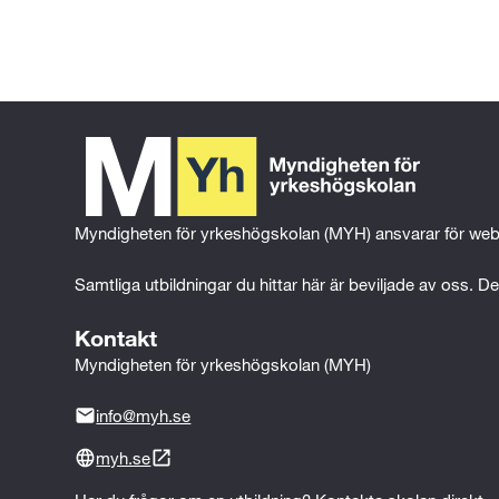
Utbildningen består av tre delar: teoriu
---Eller---
(LIA). Utöver detta tillkommer ett exa
Engelska 6 (100p)
Matematik 2 (100p)
Naturkunskap 1b (100p)
Myndigheten för yrkeshögskolan (MYH) ansvarar för web
Svenska 2 eller Svenska som an
Samtliga utbildningar du hittar här är beviljade av oss. Det
Kontakt
Myndigheten för yrkeshögskolan (MYH)
info@myh.se
myh.se