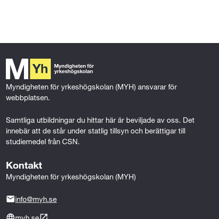
l
l
Myndigheten för yrkeshögskolan (MYH) ansvarar för 
webbplatsen.
Samtliga utbildningar du hittar här är beviljade av oss. Det 
innebär att de står under statlig tillsyn och berättigar till 
studiemedel från CSN.
Kontakt
Myndigheten för yrkeshögskolan (MYH)
info@myh.se
myh.se