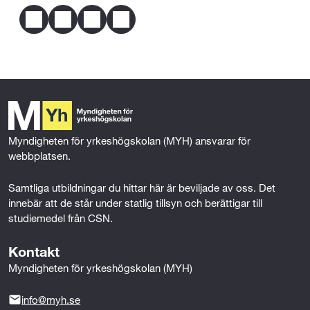
1 år heltid
Mer om behörighet
F
T
L
E
Typ av yrkeserfarenhet:
a
w
i
m
Yrkeslivserfarenhet på heltid motsvarande ett år efter
c
i
n
a
avslutade gymnasiestudier från tjänst inom Hotell-
e
t
k
i
b
t
e
l
och besöksnäringen eller närliggande tjänstesektor.
o
e
d
o
r
I
k
n
Myndigheten för yrkeshögskolan (MYH) ansvarar för 
webbplatsen.
Samtliga utbildningar du hittar här är beviljade av oss. Det 
innebär att de står under statlig tillsyn och berättigar till 
studiemedel från CSN.
Kontakt
Myndigheten för yrkeshögskolan (MYH)
info@myh.se