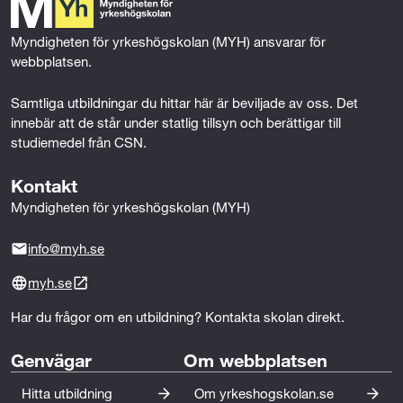
o
r
I
VVS TIG-svetsning rör (100p)
k
n
Myndigheten för yrkeshögskolan (MYH) ansvarar för 
webbplatsen.
Samtliga utbildningar du hittar här är beviljade av oss. Det 
* 
Om du inte uppfyller kraven på särskilda 
innebär att de står under statlig tillsyn och berättigar till 
förkunskaper/villkor för den här utbildningen kan du ha 
studiemedel från CSN.
möjlighet att gå en behörighetsgivande förutbildning 
Kontakt
(BFU). Den ger dig de kunskaper som krävs, och om du 
blir godkänd är du garanterad en plats på utbildningen. 
Myndigheten för yrkeshögskolan (MYH)
Kontakta utbildningsanordnaren för mer information.
info@myh.se
myh.se
Har du frågor om en utbildning? Kontakta skolan direkt.
Genvägar
Om webbplatsen
Hitta utbildning
Om yrkeshogskolan.se