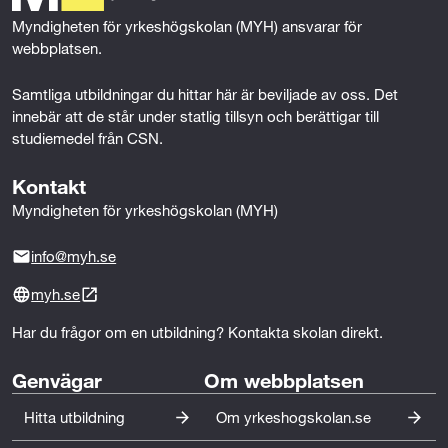
k
n
Kommunikation och teknisk engelska:
Myndigheten för yrkeshögskolan (MYH) ansvarar för 
webbplatsen.
Du utvecklar din förmåga att kommunicera tydligt,
Samtliga utbildningar du hittar här är beviljade av oss. Det 
professionellt och korrekt i tekniska och yrkesmässiga
innebär att de står under statlig tillsyn och berättigar till 
sammanhang. Genom att arbeta aktivt med den
studiemedel från CSN.
tekniska terminologi som används inom industrin lär
du dig att beskriva och förklara processer både
Kontakt
muntligt och skriftligt.
Myndigheten för yrkeshögskolan (MYH)
Yrkesinriktad matematik:
info@myh.se
Du arbetar med geometri, trigonometri, skalor och
myh.se
formelberäkningar på ett sätt som knyter an till
Har du frågor om en utbildning? Kontakta skolan direkt.
praktiska arbetsmoment. Detta ger dig trygghet i att
utföra exakta mätningar, korrekta beräkningar och en
Genvägar
Om webbplatsen
säker planering av arbetet.
Hitta utbildning
Om yrkeshogskolan.se