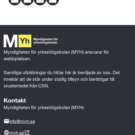
F
T
L
E
a
w
i
m
c
i
n
a
Mer om behörighet
e
t
k
i
b
t
e
l
o
e
d
o
r
I
k
n
Myndigheten för yrkeshögskolan (MYH) ansvarar för 
webbplatsen.
Samtliga utbildningar du hittar här är beviljade av oss. Det 
innebär att de står under statlig tillsyn och berättigar till 
studiemedel från CSN.
Kontakt
Myndigheten för yrkeshögskolan (MYH)
info@myh.se
myh.se