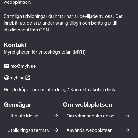
webbplatsen.
skadehantering eller förvaltning av kundportföljer.
Samtliga utbildningar du hittar här är beviljade av oss. Det 
Arbetet kombinerar kundkontakt med struktur,
innebär att de står under statlig tillsyn och berättigar till 
regelverk och ansvarstagande beslut. Du behöver vara
studiemedel från CSN.
noggrann, lösningsorienterad och ha god förmåga att
förklara komplexa frågor på ett begripligt sätt.
Kontakt
Myndigheten för yrkeshögskolan (MYH)
Vanliga yrkestitlar är skadereglerare, riskbedömare
eller underwriter, handläggare, försäkringsmäklare och
info@myh.se
förmedlarassistent. Även inom försäkring finns goda
möjligheter att på sikt ta nästa steg, till exempel som
myh.se
specialist, internutbildare, projektledare,
Har du frågor om en utbildning? Kontakta skolan direkt.
affärsutvecklare eller chef.
Genvägar
Om webbplatsen
Hitta utbildning
Om yrkeshogskolan.se
Utbildningsalternativ
Använda webbplatsen