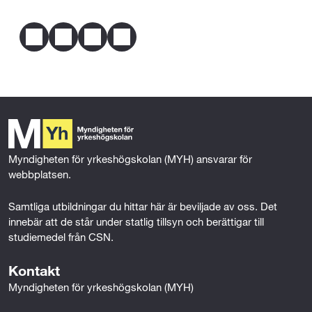
erfarenhet eller på grund av någon annan 
Dela
omständighet har förutsättningar att tillgodogöra 
dig utbildningen.
---Eller---
F
T
L
E
a
w
i
m
c
i
n
a
Mekatronik 1 (100p)
Mer om behörighet
e
t
k
i
Svenska 2 eller Svenska som andraspråk 2
b
t
e
l
(100p)
o
e
d
o
r
I
Matematik 2a (100p)
k
n
Myndigheten för yrkeshögskolan (MYH) ansvarar för 
webbplatsen.
Samtliga utbildningar du hittar här är beviljade av oss. Det 
innebär att de står under statlig tillsyn och berättigar till 
studiemedel från CSN.
Kontakt
Myndigheten för yrkeshögskolan (MYH)