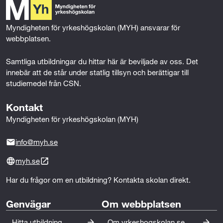
o
e
d
Arbetsuppgifterna kan omfatta projektering,
o
r
I
installation, drift, underhåll och utveckling av
k
n
elkraftsystem, elnät och hållbara energilösningar.
Myndigheten för yrkeshögskolan (MYH) ansvarar för 
webbplatsen.
Utbildningen är framtagen i nära samverkan med
Samtliga utbildningar du hittar här är beviljade av oss. Det 
arbetslivet. Branschens aktörer medverkar genom LIA-
innebär att de står under statlig tillsyn och berättigar till 
platser, gästföreläsningar, studiebesök och deltagande
studiemedel från CSN.
i utbildningens ledningsgrupp. Det säkerställer att
utbildningen är aktuell, yrkesnära och anpassad till
Kontakt
arbetsmarknadens behov.
Myndigheten för yrkeshögskolan (MYH)
info@myh.se
myh.se
Har du frågor om en utbildning? Kontakta skolan direkt.
Genvägar
Om webbplatsen
Hitta utbildning
Om yrkeshogskolan.se