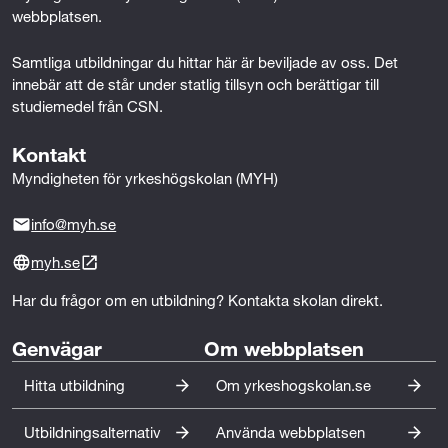
r
webbplatsen.
s
Samtliga utbildningar du hittar här är beviljade av oss. Det 
innebär att de står under statlig tillsyn och berättigar till 
ä
studiemedel från CSN.
l
Kontakt
j
Myndigheten för yrkeshögskolan (MYH)
n
info@myh.se
i
myh.se
n
Har du frågor om en utbildning? Kontakta skolan direkt.
g
Genvägar
Om webbplatsen
Hitta utbildning
Om yrkeshogskolan.se
Utbildningsalternativ
Använda webbplatsen