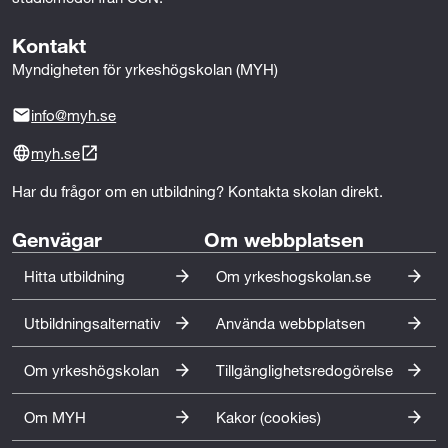
• Samordning – till exempel att ha koordinerat olika
Kontakt
arbetsmoment, hanterat beställningar eller haft
kontakt med kunder, leverantörer eller andra
Myndigheten för yrkeshögskolan (MYH)
yrkesgrupper.
info@myh.se
• Personalansvar – till exempel att ha introducerat nya
myh.se
medarbetare, hållit i arbetsmöten, eller varit ansvarig
för schemaläggning och bemanning.
Har du frågor om en utbildning? Kontakta skolan direkt.
• Ekonomi – till exempel att ha arbetat med inköp,
Genvägar
Om webbplatsen
offertförfrågningar, fakturering, eller haft budgetansvar
Hitta utbildning
Om yrkeshogskolan.se
för ett projekt eller en verksamhet.
Utbildningsalternativ
Använda webbplatsen
• Försäljning – till exempel att ha arbetat med
försäljning av produkter eller tjänster med
Om yrkeshögskolan
Tillgänglighetsredogörelse
kundkontakt. Det kan vara att ha gett rådgivning, tagit
emot beställningar eller ansvarat för butik eller
Om MYH
Kakor (cookies)
utställningsyta.