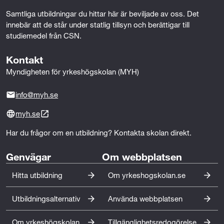
kräver aktivt deltagande i föreläsningar, projekt- och
Samtliga utbildningar du hittar här är beviljade av oss. Det 
grupparbeten. Studierna motsvarar cirka 40 timmar per
innebär att de står under statlig tillsyn och berättigar till 
vecka.
studiemedel från CSN.
Efter examen kan du arbeta som mjukvaruutvecklare
Kontakt
inom inbyggda system och IoT, applikationsutvecklare
Myndigheten för yrkeshögskolan (MYH)
för Internet of Things eller systemutvecklare inom IoT-
lösningar. Yrkesrollerna förekommer inom exempelvis
info@myh.se
industri, teknikföretag, smarta samhällslösningar,
transport, vård och konsumentelektronik.
myh.se
Har du frågor om en utbildning? Kontakta skolan direkt.
Efterfrågan på utvecklare med kompetens inom
inbyggda system och IoT är hög och fortsätter att öka i
Genvägar
Om webbplatsen
takt med digitalisering och framväxten av
uppkopplade produkter och system. Utbildningen ger
Hitta utbildning
Om yrkeshogskolan.se
därför goda förutsättningar för etablering på
arbetsmarknaden och en långsiktig karriär inom
Utbildningsalternativ
Använda webbplatsen
mjukvaruutveckling.
Om yrkeshögskolan
Tillgänglighetsredogörelse