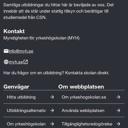
Samtliga utbildningar du hittar här är beviljade av oss. Det 
Anna Wahlgren, Visual Merchandiser, Åhléns City.
innebär att de står under statlig tillsyn och berättigar till 
Carolin Vogt, Visual Merchandiser, Bik Bok AB. Emelie
studiemedel från CSN.
Stuxberg, Visual Merchandiser, ICA Sverige AB. Greta
Mundt, Space Manager Egenvård, Apoteket AB. Jenny
Kontakt
Eklöf, Head of Visual, Stadium AB. Liselotte
Myndigheten för yrkeshögskolan (MYH)
Johansson, Visual Merchandiser, Plantagen AB.
Paticio Alarcón Molina, Stylist, HM AB.
info@myh.se
Utbildningen uppfyller höga kompetenskrav
myh.se
Utbildningen är utformad för att möta de
Har du frågor om en utbildning? Kontakta skolan direkt.
kompetenskraven på specialiserat yrkeskunnande
inom varupresentation, butikskommunikation och
Genvägar
Om webbplatsen
konceptvisualisering i fysiska och digitala miljöer som
efterfrågas av arbetslivet.
Hitta utbildning
Om yrkeshogskolan.se
Distansutbildning
Utbildningsalternativ
Använda webbplatsen
Utbildningen genomförs på distans med 100 % fart i
1,5 år.
Om yrkeshögskolan
Tillgänglighetsredogörelse