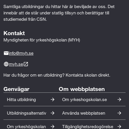
• ta hand om för att olika intressenters krav och
Samtliga utbildningar du hittar här är beviljade av oss. Det 
förväntningar hanteras.
innebär att de står under statlig tillsyn och berättigar till 
• bedöma teknikval inom fastighetsrelaterade
studiemedel från CSN.
områden.
Kontakt
• ta till sig nya kunskaper och ansvara för den egna
kompetensutvecklingen.
Myndigheten för yrkeshögskolan (MYH)
info@myh.se
Framtid
Fastighetsbranschens Utbildningsnämnd presenterar i
myh.se
sin nya rapport (2025) att fastighetsbranschens
kommer att behöva uppskattningsvis 12 000 nya
Har du frågor om en utbildning? Kontakta skolan direkt.
medarbetare de närmsta fem åren, mycket på grund
Genvägar
Om webbplatsen
av en stor generationsväxling med rekordhöga
ersättningsrekryteringar.
Hitta utbildning
Om yrkeshogskolan.se
Praktikperioder
Utbildningsalternativ
Använda webbplatsen
Ungefär 25 procent av studietiden gör du praktik på
olika företag inom branschen. Detta ger dig en bra
Om yrkeshögskolan
Tillgänglighetsredogörelse