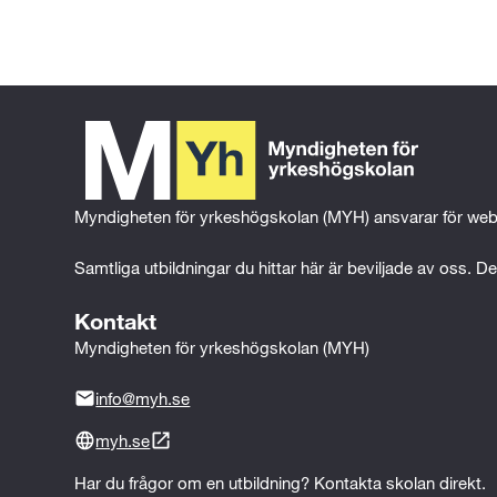
ha möjlighet att gå en behörighetsgiv
krävs, och om du blir godkänd är du g
utbildningsanordnaren för mer informa
Myndigheten för yrkeshögskolan (MYH) ansvarar för web
Samtliga utbildningar du hittar här är beviljade av oss. Det
Kontakt
Myndigheten för yrkeshögskolan (MYH)
info@myh.se
myh.se
Har du frågor om en utbildning? Kontakta skolan direkt.