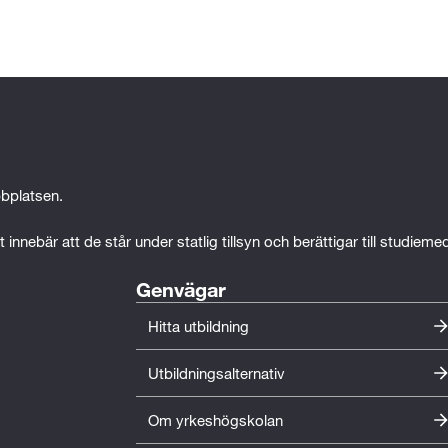
ande förutbildning (BFU). Den ger dig de kunskaper som
aranterad en plats på utbildningen. Kontakta 
tion.
bplatsen.
 innebär att de står under statlig tillsyn och berättigar till studiem
Genvägar
Hitta utbildning
Utbildningsalternativ
Om yrkeshögskolan