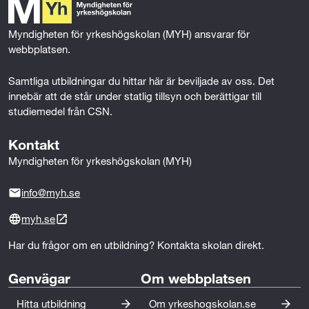
samordning och smartare processer ökar, blir rollen
o
r
I
som digitaliseringsledare allt viktigare
k
n
Myndigheten för yrkeshögskolan (MYH) ansvarar för 
När du väljer Campus Nynäshamn väljer du en
webbplatsen.
utbildning som är nära verkligheten och starkt
Samtliga utbildningar du hittar här är beviljade av oss. Det 
förankrad i branschens behov. Ta steget mot en
innebär att de står under statlig tillsyn och berättigar till 
nyckelroll där du driver byggbranschens digitala
studiemedel från CSN.
utveckling framåt.
Kontakt
Myndigheten för yrkeshögskolan (MYH)
info@myh.se
myh.se
Har du frågor om en utbildning? Kontakta skolan direkt.
Genvägar
Om webbplatsen
Hitta utbildning
Om yrkeshogskolan.se