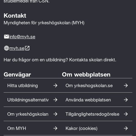
studiemedel från CSN.
a
Kontakt
r
Myndigheten för yrkeshögskolan (MYH)
b
info@myh.se
e
myh.se
t
Har du frågor om en utbildning? Kontakta skolan direkt.
e
Genvägar
Om webbplatsen
Hitta utbildning
Om yrkeshogskolan.se
Utbildningsalternativ
Använda webbplatsen
Om yrkeshögskolan
Tillgänglighetsredogörelse
Om MYH
Kakor (cookies)