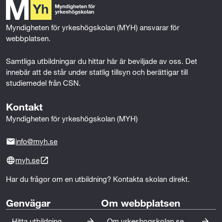
o
e
d
Fysik 1 (150p)
o
r
I
k
n
Myndigheten för yrkeshögskolan (MYH) ansvarar för 
Kemi 1 (100p)
webbplatsen.
Matematik 2 (100p)
Samtliga utbildningar du hittar här är beviljade av oss. Det 
innebär att de står under statlig tillsyn och berättigar till 
---Eller---
studiemedel från CSN.
Kontakt
Fysik 1a (150p)
Myndigheten för yrkeshögskolan (MYH)
Kemi 1 (100p)
info@myh.se
Matematik 2c (100p)
myh.se
---Eller---
Har du frågor om en utbildning? Kontakta skolan direkt.
Genvägar
Om webbplatsen
Matematik 2c (100p)
Hitta utbildning
Om yrkeshogskolan.se