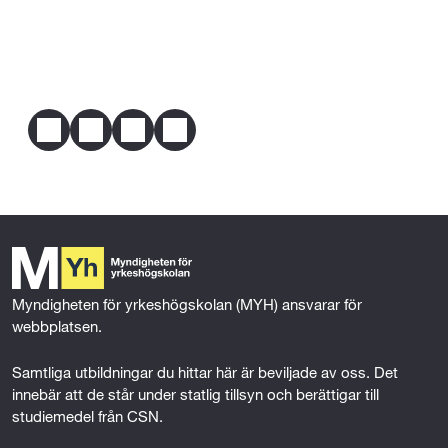
omständighet har förutsättningar att tillgodogöra 
Webbplats
hc.arboga.se
dig utbildningen.
E-post
naiomi.norman@arboga.se
Telefon
073-7657477
Dela
Mer om behörighet
F
T
L
E
a
w
i
m
c
i
n
a
e
t
k
i
b
t
e
l
o
e
d
o
r
I
k
n
Myndigheten för yrkeshögskolan (MYH) ansvarar för 
webbplatsen.
Samtliga utbildningar du hittar här är beviljade av oss. Det 
innebär att de står under statlig tillsyn och berättigar till 
studiemedel från CSN.