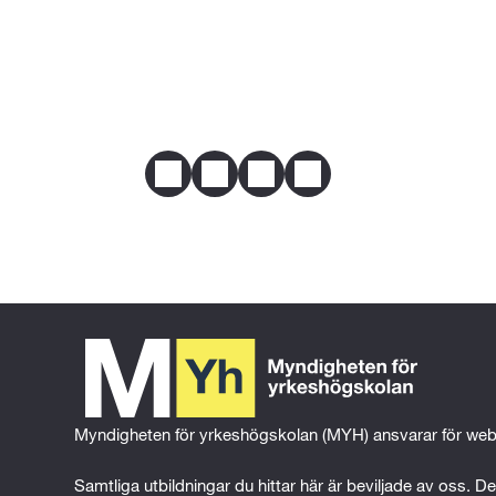
Campus Nyköping
Mer om behörighet
Webbplats
campusnykoping.se
E-post
yhantagning@nykoping.se
Telefon
0155-248773
Dela
Facebook
Twitter
LinkedIn
Email
Myndigheten för yrkeshögskolan (MYH) ansvarar för web
Samtliga utbildningar du hittar här är beviljade av oss. Det