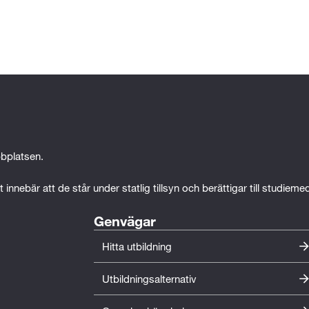
bplatsen.
 innebär att de står under statlig tillsyn och berättigar till studiem
Genvägar
Hitta utbildning
draspråk 1 (100p)
Utbildningsalternativ
mot vård och omsorg (100p)