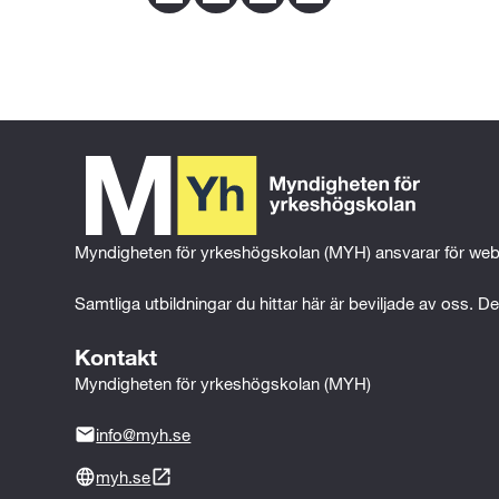
Facebook
Twitter
LinkedIn
Email
Hälso- och sjukvård 2 (100p)
Omvårdnad 1 (100p)
Omvårdnad 2 (100p)
Psykiatri 1 (100p)
Psykiatri 2 (100p)
Myndigheten för yrkeshögskolan (MYH) ansvarar för web
Psykologi 1 (50p)
Samhällskunskap 1a1 (50p)
Samtliga utbildningar du hittar här är beviljade av oss. Det
Social omsorg 1 (100p)
Kontakt
Myndigheten för yrkeshögskolan (MYH)
Social omsorg 2 (100p)
info@myh.se
Svenska 1 eller Svenska som an
myh.se
Gymnasiearbete med inriktning 