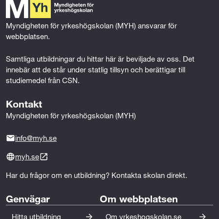
o
r
I
k
n
Myndigheten för yrkeshögskolan (MYH) ansvarar för 
webbplatsen.
Samtliga utbildningar du hittar här är beviljade av oss. Det 
innebär att de står under statlig tillsyn och berättigar till 
studiemedel från CSN.
Kontakt
Myndigheten för yrkeshögskolan (MYH)
info@myh.se
myh.se
Har du frågor om en utbildning? Kontakta skolan direkt.
Genvägar
Om webbplatsen
Hitta utbildning
Om yrkeshogskolan.se