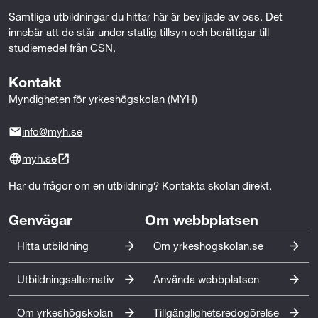
Typ av yrkeserfarenhet:
t
Samtliga utbildningar du hittar här är beviljade av oss. Det 
Minst ett års sammantagen yrkeserfarenhet från
a
innebär att de står under statlig tillsyn och berättigar till 
arbete med stöd till personer med
studiemedel från CSN.
funktionsnedsättning.
r
Kontakt
b
Myndigheten för yrkeshögskolan (MYH)
e
info@myh.se
t
myh.se
e
Har du frågor om en utbildning? Kontakta skolan direkt.
Genvägar
Om webbplatsen
Hitta utbildning
Om yrkeshogskolan.se
Utbildningsalternativ
Använda webbplatsen
Om yrkeshögskolan
Tillgänglighetsredogörelse