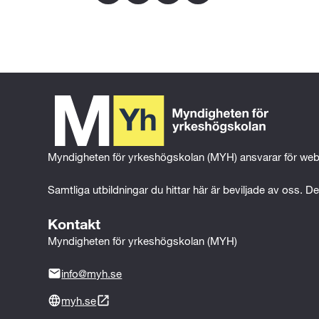
Praktikperioder
Ungefär en tredjedel av studietiden gö
branschen. Det ger dig möjlighet att u
Kvalitetsauktoriserad
Vi är en av få yrkeshögskolor som är kva
som studerar här.
Myndigheten för yrkeshögskolan (MYH) ansvarar för web
Nära samarbete med branschen
John Ericsson Institutet har ett tätt 
Samtliga utbildningar du hittar här är beviljade av oss. Det
föreläsare och lärare. Det sitter även f
Kontakt
ledningsgrupp.
Myndigheten för yrkeshögskolan (MYH)
Kostnadsfri och CSN-berättigad
info@myh.se
Det kostar inget att gå utbildningen me
myh.se
förekomma. Utbildning berättigar till b