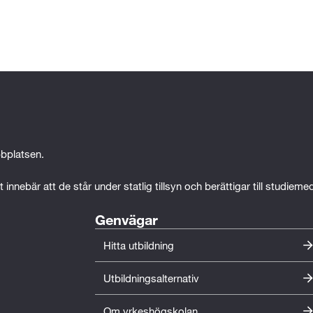
r du praktik på någon av de ledande företagen i
tveckla din kompetens och skapa ett stort nätverk.
litetsauktoriserade. Vilket är en trygghet för dig
bplatsen.
samarbete med några av branschens främsta
 innebär att de står under statlig tillsyn och berättigar till studiem
lera välkända företag med i utbildningens
Genvägar
Hitta utbildning
n eventuella utgifter för läroböcker kan
Utbildningsalternativ
åde lån och stöd från Centrala
Om yrkeshögskolan