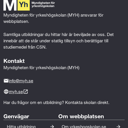
Omvårdnad 1 (100p)
o
r
I
författningar. Specialistkunskapen gör stor skillnad för
k
n
både vårdtagare och deras anhöriga, och öppnar nya
Myndigheten för yrkeshögskolan (MYH) ansvarar för 
Omvårdnad 2 (100p)
karriärmöjligheter inom kommunal och privat
webbplatsen.
äldreomsorg, sjukhusvård eller palliativ vård.
Psykiatri 1 (100p)
Samtliga utbildningar du hittar här är beviljade av oss. Det 
Psykiatri 2 (200p)
Medlearns utbildning ger rätt förutsättningar för att ta
innebär att de står under statlig tillsyn och berättigar till 
en mer ansvarsfull roll inom vården, driva
studiemedel från CSN.
Psykologi 1 (50p)
utvecklingsarbete, införa välfärdsteknik och
Kontakt
säkerställa hög kvalitet inom äldreomsorgen.
Social omsorg 1 (100p)
Myndigheten för yrkeshögskolan (MYH)
Social omsorg 2 (100p)
info@myh.se
Svenska 1 eller Svenska som andraspråk 1
(100p)
myh.se
Har du frågor om en utbildning? Kontakta skolan direkt.
Samhällskunskap 1a1 (50p)
Gymnasiearbete med inriktning mot vård och
Genvägar
Om webbplatsen
omsorg (100p)
Hitta utbildning
Om yrkeshogskolan.se