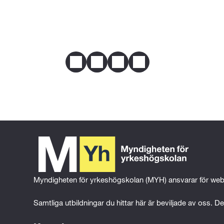
Webbplats
affarshogskolan.se
E-post
yhansokan@affarshogskolan.s
Telefon
019-100080
Dela
Facebook
Twitter
LinkedIn
Email
Myndigheten för yrkeshögskolan (MYH) ansvarar för web
Samtliga utbildningar du hittar här är beviljade av oss. Det