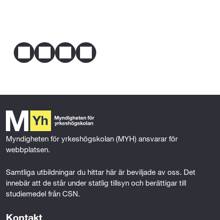
ihm.se
dig utbildningen.
E-post
yh@ihm.se
Telefon
031-3352139
Dela
Mer om behörighet
F
T
L
E
a
w
i
m
c
i
n
a
e
t
k
i
b
t
e
l
o
e
d
o
r
I
k
n
Myndigheten för yrkeshögskolan (MYH) ansvarar för 
webbplatsen.
Samtliga utbildningar du hittar här är beviljade av oss. Det 
innebär att de står under statlig tillsyn och berättigar till 
studiemedel från CSN.
Kontakt