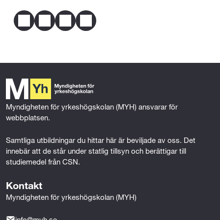
Dela
Mer om behörighet
F
T
L
E
a
w
i
m
c
i
n
a
e
t
k
i
b
t
e
l
o
e
d
o
r
I
k
n
Myndigheten för yrkeshögskolan (MYH) ansvarar för 
webbplatsen.
Samtliga utbildningar du hittar här är beviljade av oss. Det 
innebär att de står under statlig tillsyn och berättigar till 
studiemedel från CSN.
Kontakt
Myndigheten för yrkeshögskolan (MYH)
info@myh.se