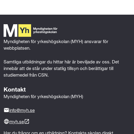
c
i
n
a
e
t
k
i
b
t
e
l
o
e
d
o
r
I
k
n
Myndigheten för yrkeshögskolan (MYH) ansvarar för 
webbplatsen.
Samtliga utbildningar du hittar här är beviljade av oss. Det 
innebär att de står under statlig tillsyn och berättigar till 
studiemedel från CSN.
Kontakt
Myndigheten för yrkeshögskolan (MYH)
info@myh.se
myh.se
Har du frågor om en utbildning? Kontakta skolan direkt.