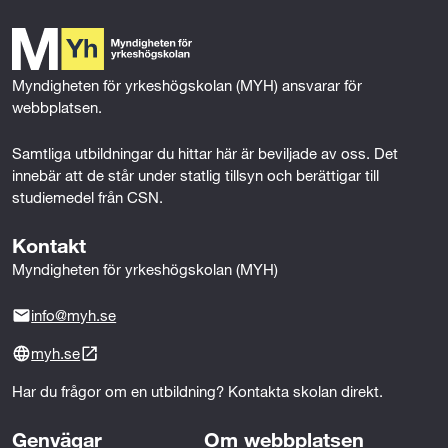
b
t
e
l
o
e
d
o
r
I
k
n
Myndigheten för yrkeshögskolan (MYH) ansvarar för 
webbplatsen.
Samtliga utbildningar du hittar här är beviljade av oss. Det 
innebär att de står under statlig tillsyn och berättigar till 
studiemedel från CSN.
Kontakt
Myndigheten för yrkeshögskolan (MYH)
info@myh.se
myh.se
Har du frågor om en utbildning? Kontakta skolan direkt.
Genvägar
Om webbplatsen