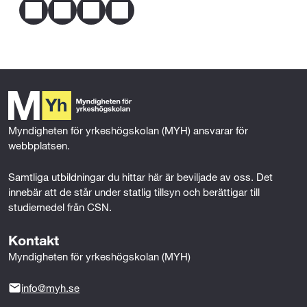
dig utbildningen.
F
T
L
E
a
w
i
m
c
i
n
a
Mer om behörighet
e
t
k
i
b
t
e
l
o
e
d
o
r
I
k
n
Myndigheten för yrkeshögskolan (MYH) ansvarar för 
webbplatsen.
Samtliga utbildningar du hittar här är beviljade av oss. Det 
innebär att de står under statlig tillsyn och berättigar till 
studiemedel från CSN.
Kontakt
Myndigheten för yrkeshögskolan (MYH)
info@myh.se