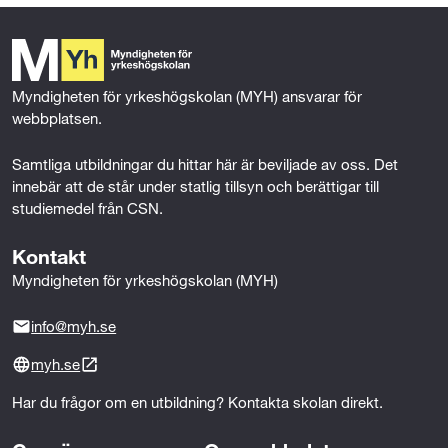
trädgårdsbranschen eller inom den gröna sektorn,
b
t
e
l
Campus Nynäshamn är rätt val för dig som vill växa,
såsom ex. skötsel av gröna miljöer, odling,
o
e
d
utvecklas och komma vidare i din karriär. Ta steget
handel/försäljning av växter eller arbete med mark/jord
o
r
I
mot ett yrke där du får arbeta praktiskt i miljöer som
krävs.
k
n
människor använder och trivs i varje dag.
Myndigheten för yrkeshögskolan (MYH) ansvarar för 
webbplatsen.
Samtliga utbildningar du hittar här är beviljade av oss. Det 
innebär att de står under statlig tillsyn och berättigar till 
studiemedel från CSN.
Kontakt
Myndigheten för yrkeshögskolan (MYH)
info@myh.se
myh.se
Har du frågor om en utbildning? Kontakta skolan direkt.