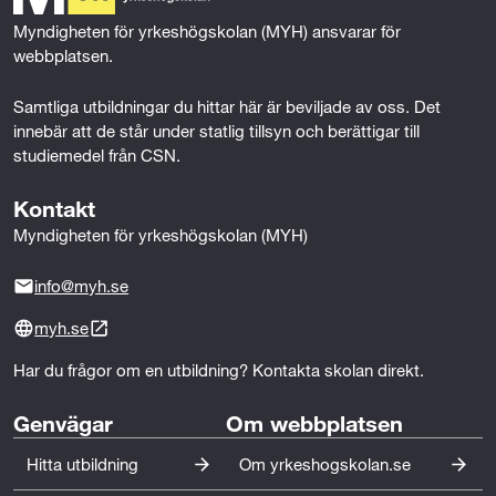
k
n
Myndigheten för yrkeshögskolan (MYH) ansvarar för 
webbplatsen.
Samtliga utbildningar du hittar här är beviljade av oss. Det 
innebär att de står under statlig tillsyn och berättigar till 
studiemedel från CSN.
Kontakt
Myndigheten för yrkeshögskolan (MYH)
info@myh.se
myh.se
Har du frågor om en utbildning? Kontakta skolan direkt.
Genvägar
Om webbplatsen
Hitta utbildning
Om yrkeshogskolan.se