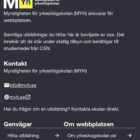
o
r
I
k
n
Myndigheten för yrkeshögskolan (MYH) ansvarar för 
webbplatsen.
Samtliga utbildningar du hittar här är beviljade av oss. Det 
innebär att de står under statlig tillsyn och berättigar till 
studiemedel från CSN.
Kontakt
Myndigheten för yrkeshögskolan (MYH)
info@myh.se
myh.se
Har du frågor om en utbildning? Kontakta skolan direkt.
Genvägar
Om webbplatsen
Hitta utbildning
Om yrkeshogskolan.se